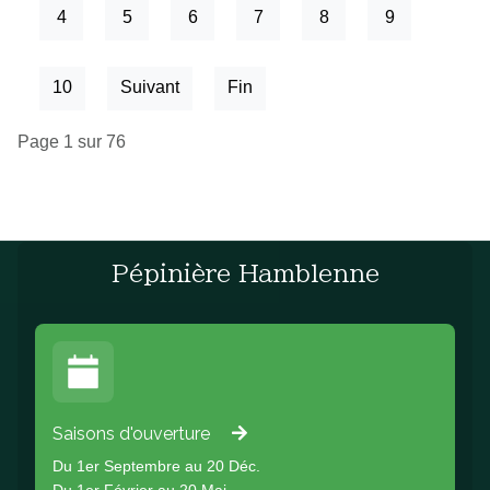
4
5
6
7
8
9
10
Suivant
Fin
Page 1 sur 76
Pépinière Hamblenne
Saisons d'ouverture
Du 1er Septembre au 20 Déc.