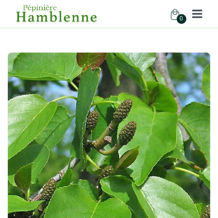
0
Pépinière Hamblenne
Accueil
Boutique
Arbres
ALNUS CORDATA