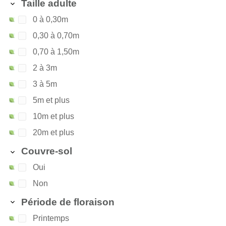
Taille adulte
0 à 0,30m
0,30 à 0,70m
0,70 à 1,50m
2 à 3m
3 à 5m
5m et plus
10m et plus
20m et plus
Couvre-sol
Oui
Non
Période de floraison
Printemps