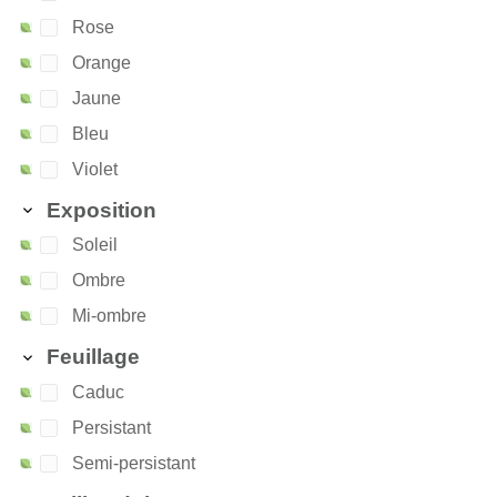
Rose
Orange
Jaune
Bleu
Violet
Exposition
Soleil
Ombre
Mi-ombre
Feuillage
Caduc
Persistant
Semi-persistant