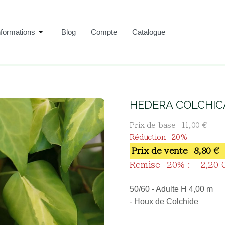
nformations
Blog
Compte
Catalogue
Pépinière Hamblenne
HEDERA COLCHIC
Boutique
Grimpantes
HEDERA COLCHICA SU
Prix de base
11,00 €
Réduction -20%
Prix ​​de vente
8,80 €
Remise -20% :
-2,20 
50/60 - Adulte H 4,00 m
- Houx de Colchide