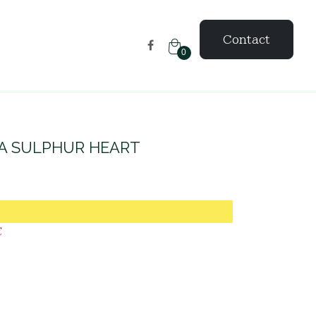
Contact
0
A SULPHUR HEART
LPHUR HEART
€