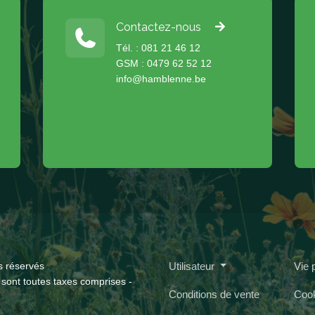
Contactez-nous
Tél. : 081 21 46 12
GSM : 0479 62 52 12
info@hamblenne.be
s réservés
Utilisateur
Vie 
 sont toutes taxes comprises -
Conditions de vente
Coo