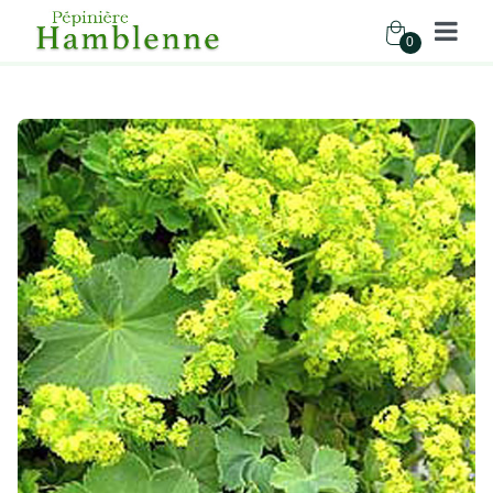
0
Pépinière Hamblenne
Accueil
Boutique
Vivaces
ALCHEMILLA MOLLIS