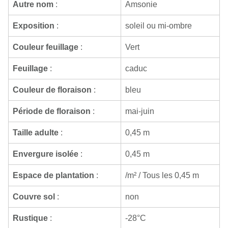
Autre nom
:
Amsonie
Exposition
:
soleil ou mi-ombre
Couleur feuillage
:
Vert
Feuillage
:
caduc
Couleur de floraison
:
bleu
Période de floraison
:
mai-juin
Taille adulte
:
0,45 m
Envergure isolée
:
0,45 m
Espace de plantation
:
/m² / Tous les 0,45 m
Couvre sol
:
non
Rustique
:
-28°C