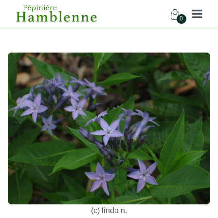
0
Pépinière Hamblenne
Accueil
Boutique
Vivaces
AMSONIA BLUE ICE
(c) linda n.