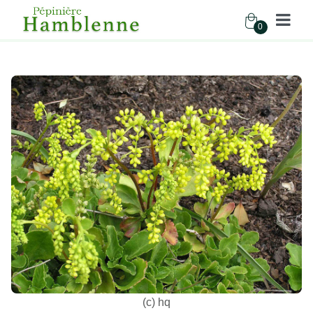
0
Pépinière Hamblenne
Accueil
Boutique
Vivaces
CHIASTOPHYLLUM OPPOSITIFOLIUM
(c) hq