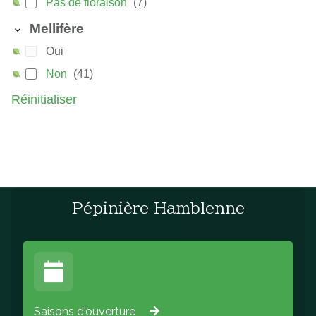
Pas de floraison
(7)
Mellifère
Oui
Non
(41)
Réinitialiser
Pépinière Hamblenne
Saisons d'ouverture