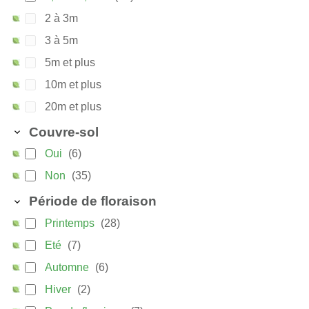
2 à 3m
3 à 5m
5m et plus
10m et plus
20m et plus
Couvre-sol
Oui
(6)
Non
(35)
Période de floraison
Printemps
(28)
Eté
(7)
Automne
(6)
Hiver
(2)