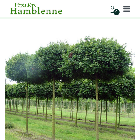
0
Pépinière Hamblenne
Accueil
Boutique
Arbres
ACER CAMPESTRE NANUM