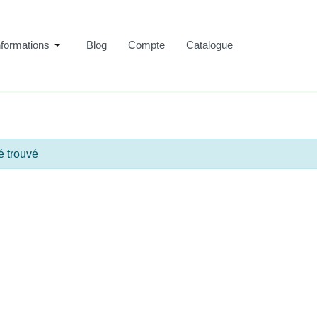
nformations
Blog
Compte
Catalogue
Pépinière Hamblenne
é trouvé
Accueil