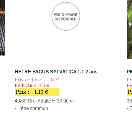
HETRE FAGUS SYLVATICA 1-1 2 ans
P
Prix de base
1,38 €
Pr
Réduction -20%
Ré
Prix :
1,10 €
P
40/60 Rn - Adulte H 30,00 m
30
- Hêtre commun
- 