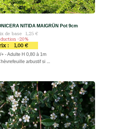
ONICERA NITIDA MAIGRÜN Pot 9cm
ix de base
1,25 €
duction -20%
rix :
1,00 €
/+ - Adulte H 0,80 à 1m
Chèvrefeuille arbustif si ...