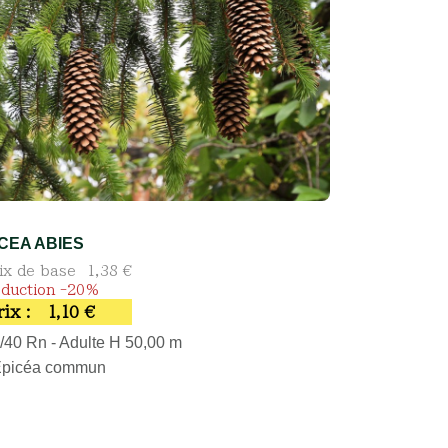
ICEA ABIES
ix de base
1,38 €
duction -20%
rix :
1,10 €
/40 Rn - Adulte H 50,00 m
Épicéa commun