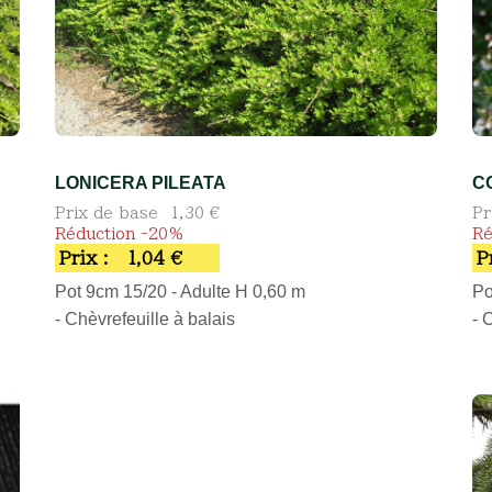
LONICERA PILEATA
C
Prix de base
1,30 €
Pr
Réduction -20%
Ré
Prix :
1,04 €
P
Pot 9cm 15/20 - Adulte H 0,60 m
Po
- Chèvrefeuille à balais
- 