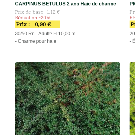
CARPINUS BETULUS 2 ans Haie de charme
P
Prix de base
1,12 €
Pr
Réduction -20%
Ré
Prix :
0,90 €
P
30/50 Rn - Adulte H 10,00 m
20
- Charme pour haie
- 