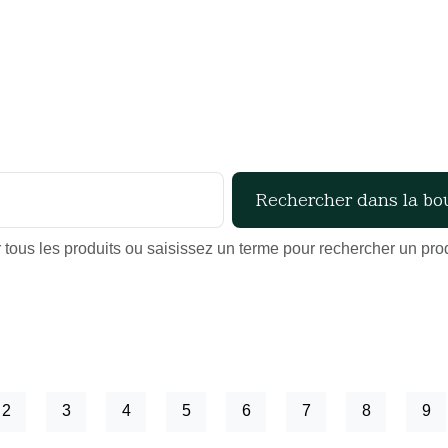
tous les produits ou saisissez un terme pour rechercher un produ
2
3
4
5
6
7
8
9