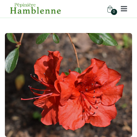
0
Pépinière Hamblenne
Accueil
Boutique
Arbustes
AZALEA KNAPHILL NABUCCO