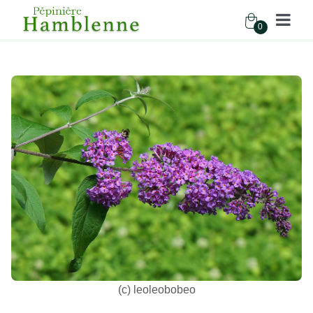
0
Pépinière Hamblenne
Accueil
Boutique
Arbustes
BUDDLEJA DAVIDII EMPIRE BLUE
(c) leoleobobeo