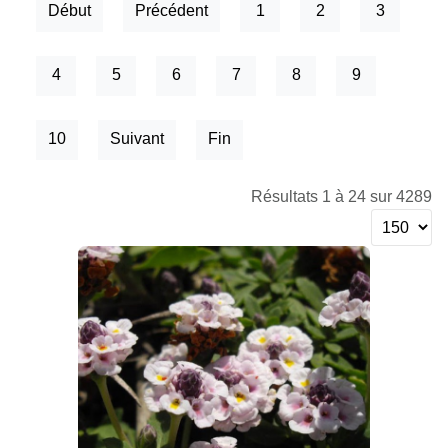
Début
Précédent
1
2
3
4
5
6
7
8
9
10
Suivant
Fin
Résultats 1 à 24 sur 4289