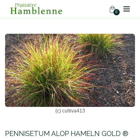
0
Pépinière Hamblenne
Accueil
Boutique
Graminées
PENNISETUM ALOP HAMELN GOLD ...
(c) cultiva413
PENNISETUM ALOP HAMELN GOLD ®