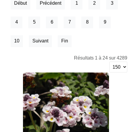
Début
Précédent
1
2
3
4
5
6
7
8
9
10
Suivant
Fin
Résultats 1 à 24 sur 4289