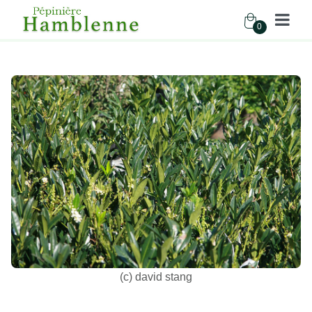
0
Pépinière Hamblenne
Accueil
Boutique
Arbustes
PRUNUS LAUROCER. OTTO LUYCKEN
(c) david stang