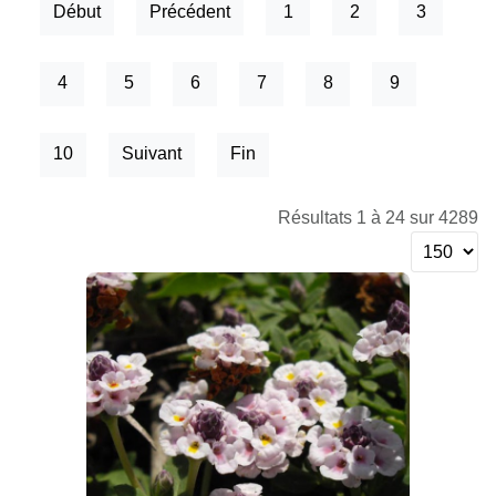
Début
Précédent
1
2
3
4
5
6
7
8
9
10
Suivant
Fin
Résultats 1 à 24 sur 4289