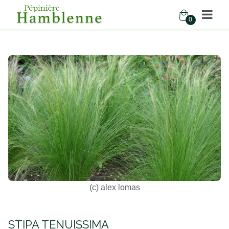
0
Pépinière Hamblenne
Accueil
Boutique
Graminées
STIPA TENUISSIMA
(c) alex lomas
STIPA TENUISSIMA