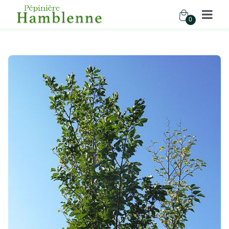
0
Pépinière Hamblenne
Accueil
Boutique
Arbres
ULMUS DODOENS