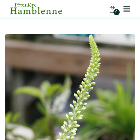
0
Pépinière Hamblenne
Accueil
Boutique
Vivaces
VERONICA SPICATA ICICLE