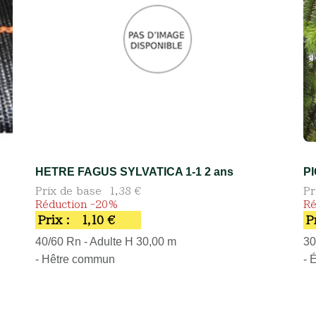
HETRE FAGUS SYLVATICA 1-1 2 ans
P
Prix de base
1,38 €
Pr
Réduction -20%
Ré
Prix :
1,10 €
P
40/60 Rn - Adulte H 30,00 m
30
- Hêtre commun
- 