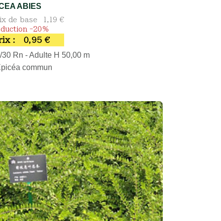
ICEA ABIES
ix de base
1,19 €
duction -20%
rix :
0,95 €
/30 Rn - Adulte H 50,00 m
Épicéa commun