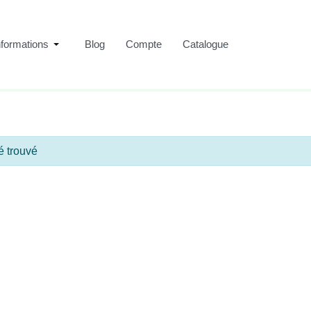
nformations
Blog
Compte
Catalogue
Pépinière Hamblenne
é trouvé
Accueil