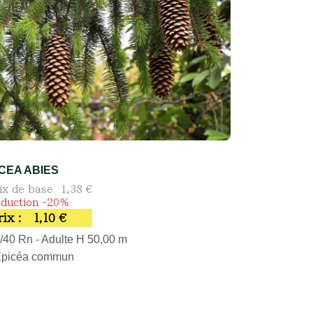
ICEA ABIES
ix de base
1,38 €
duction -20%
rix :
1,10 €
/40 Rn - Adulte H 50,00 m
Épicéa commun