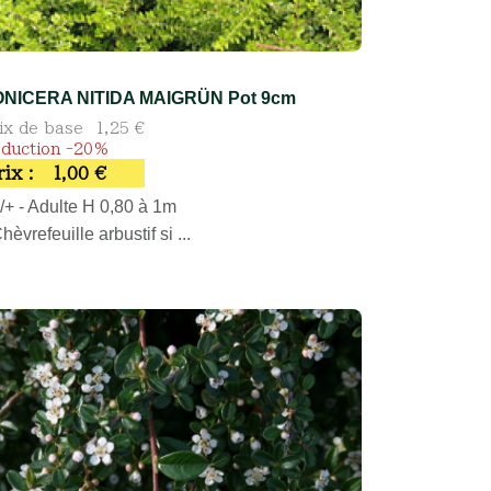
ONICERA NITIDA MAIGRÜN Pot 9cm
ix de base
1,25 €
duction -20%
rix :
1,00 €
/+ - Adulte H 0,80 à 1m
Chèvrefeuille arbustif si ...