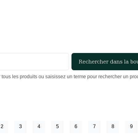
tous les produits ou saisissez un terme pour rechercher un produ
2
3
4
5
6
7
8
9