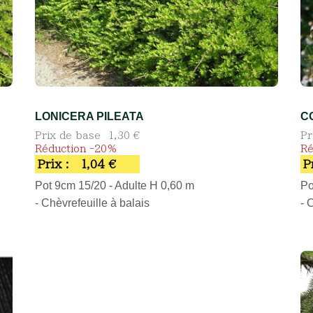
LONICERA PILEATA
C
Prix de base
1,30 €
Pr
Réduction -20%
Ré
Prix :
1,04 €
P
Pot 9cm 15/20 - Adulte H 0,60 m
Po
- Chèvrefeuille à balais
- 