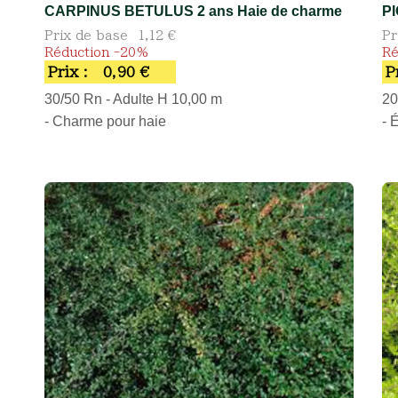
CARPINUS BETULUS 2 ans Haie de charme
P
Prix de base
1,12 €
Pr
Réduction -20%
Ré
Prix :
0,90 €
P
30/50 Rn - Adulte H 10,00 m
20
- Charme pour haie
- 