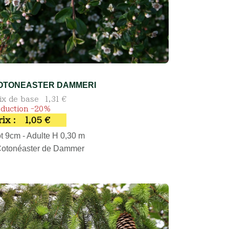
OTONEASTER DAMMERI
ix de base
1,31 €
duction -20%
rix :
1,05 €
t 9cm - Adulte H 0,30 m
Cotonéaster de Dammer