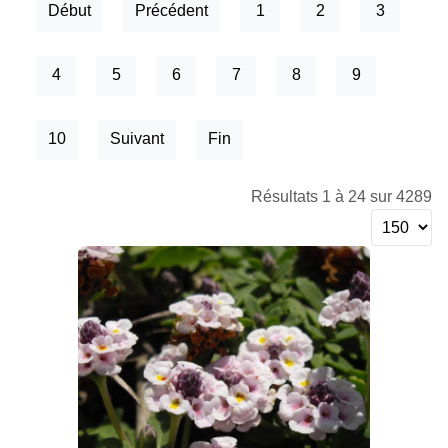
Début
Précédent
1
2
3
4
5
6
7
8
9
10
Suivant
Fin
Résultats 1 à 24 sur 4289