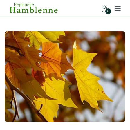
0
Pépinière Hamblenne
Accueil
Boutique
Arbres
PLATANUS HISPANICA toiture