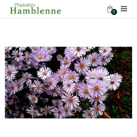
0
Pépinière Hamblenne
Accueil
Boutique
Vivaces
ASTER CORD. IDEAL