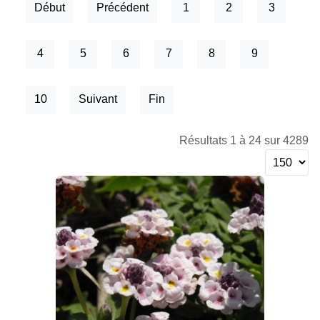
Début
Précédent
1
2
3
4
5
6
7
8
9
10
Suivant
Fin
Résultats 1 à 24 sur 4289