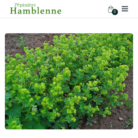
0
Pépinière Hamblenne
Accueil
Boutique
Vivaces
ALCHEMILLA VULGARIS