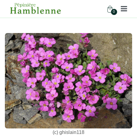
0
Pépinière Hamblenne
Accueil
Boutique
Vivaces
AUBRIETA ROSENTEPPICH
(c) ghislain118