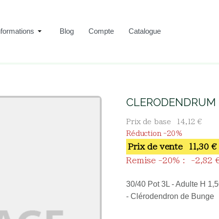
nformations
Blog
Compte
Catalogue
Pépinière Hamblenne
CLERODENDRUM 
l
Boutique
Arbustes
CLERODENDRUM B
Prix de base
14,12 €
Réduction -20%
Prix ​​de vente
11,30 €
Remise -20% :
-2,82 
30/40 Pot 3L - Adulte H 1,
- Clérodendron de Bunge