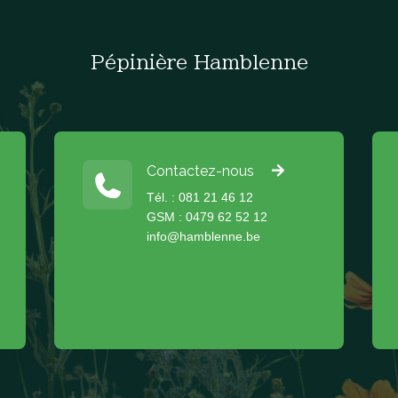
Pépinière Hamblenne
Contactez-nous
Tél. : 081 21 46 12
GSM : 0479 62 52 12
info@hamblenne.be